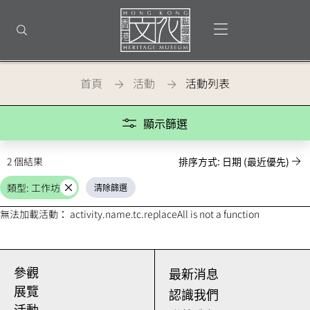
回
到
打開選單
打開搜尋
頂
部
首
頁
首頁
活動
活動列表
活動
顯示篩選
2 個結果
排序方式: 日期 (最近優先)
類型: 工作坊
清除篩選
取
消
無法加載活動： activity.name.tc.replaceAll is not a function
參觀
最新消息
展覽
認識我們