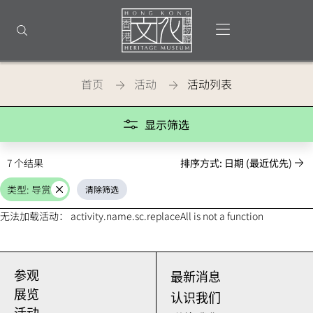
返
回
打开选单
打开搜索
顶
部
首
页
首页
活动
活动列表
Activities
显示筛选
7 个结果
排序方式: 日期 (最近优先)
类型: 导赏
清除筛选
取
消
无法加载活动： activity.name.sc.replaceAll is not a function
参观
最新消息
展览
认识我们