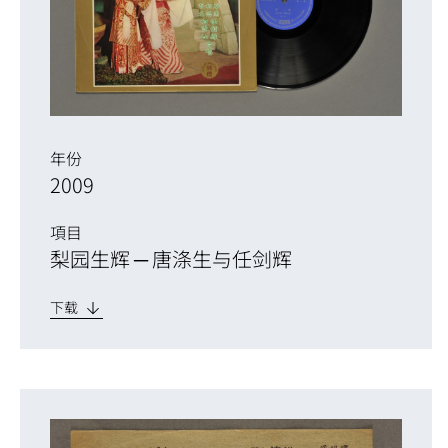
年份
2009
項目
梨园生辉 ─ 唐涤生与任剑辉
下载