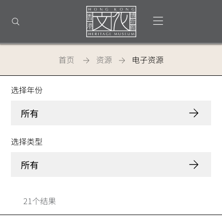
返
回
打开选单
打开搜索
顶
部
首
页
首页
资源
电子资源
香港文化博物馆 - 电子资源
选择年份
所有
选择类型
所有
21个结果