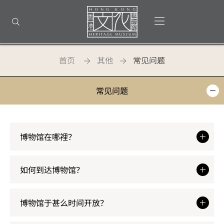
返
回
打开选单
打开搜索
顶
部
首
页
首页
其他
常见问题
香
常见问题
港
文
化
博物馆在哪𥚃？
博
如何到达博物馆？
物
馆
博物馆于甚么时间开放？
-