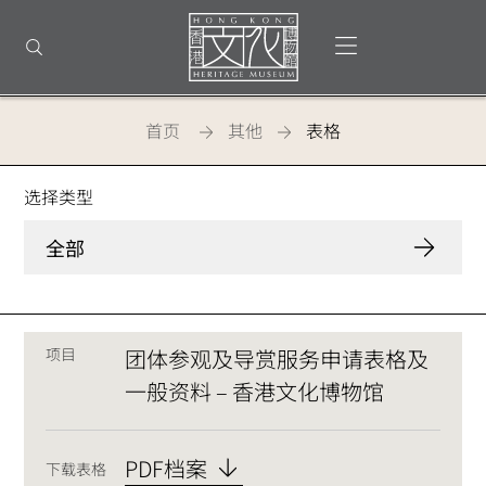
返
回
打开选单
打开搜索
顶
部
首
页
首页
其他
表格
香
选择类型
港
全部
文
化
博
项目
团体参观及导赏服务申请表格及
物
一般资料 – 香港文化博物馆
馆
-
PDF档案
下载表格