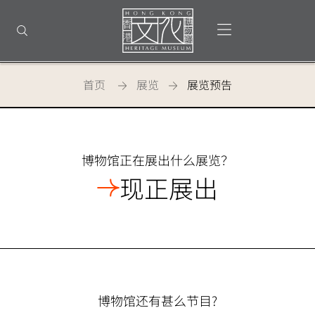
返
回
打开选单
打开搜索
顶
部
首
页
首页
展览
展览预告
香
港
博物馆正在展出什么展览？
文
现正展出
化
博
物
馆
博物馆还有甚么节目?