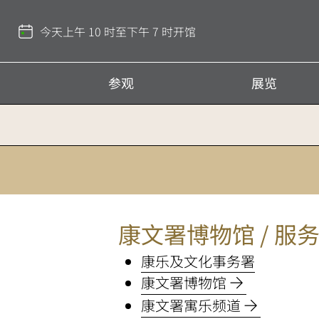
返
回
今天上午 10 时至下午 7 时开馆
顶
部
参观
展览
香
港
康文署博物馆 / 服
文
康乐及文化事务署
化
康文署博物馆
博
康文署寓乐频道