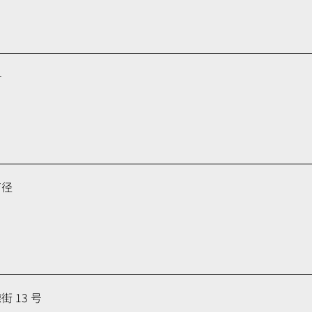
号
育径
 13 号