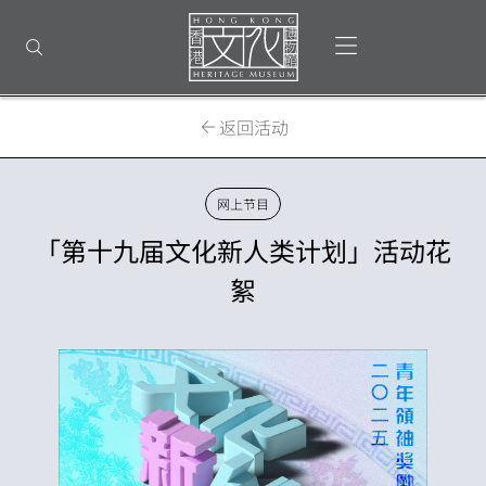
返
回
打开选单
打开搜索
顶
部
首
页
返回活动
网上节目
「第十九届文化新人类计划」活动花
絮