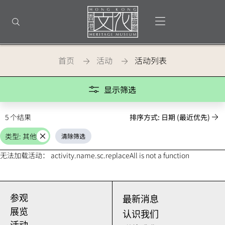
返
回
打开选单
打开搜索
顶
部
首
页
首页
活动
活动列表
Activities
显示筛选
5 个结果
排序方式: 日期 (最近优先)
类型: 其他
清除筛选
取
消
无法加载活动： activity.name.sc.replaceAll is not a function
参观
最新消息
展览
认识我们