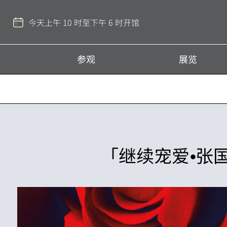
返
回
今天上午 10 时至下午 6 时开馆
顶
部
参观
展览
「继续宠爱⦁张