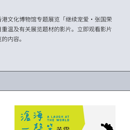
香港文化博物馆专题展览「继续宠爱・张国荣
目重温及有关展览题材的影片。
立即观看影片
览的内容。