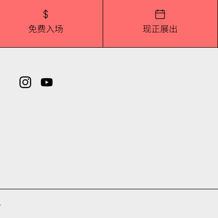
免费入场
现正展出
号