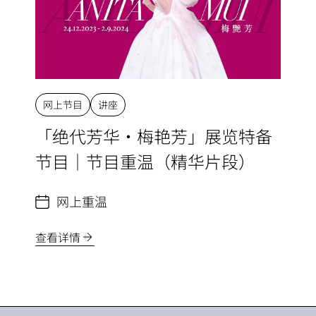
网上节目
讲座
「绝代芳华・梅艳芳」展览特备
节目｜节目重温（精华片段）
网上重温
查看详情