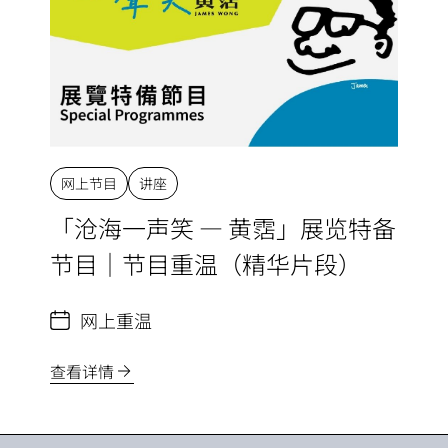
网上节目
讲座
「沧海一声笑 — 黄霑」展览特备
节目｜节目重温（精华片段）
网上重温
查看详情