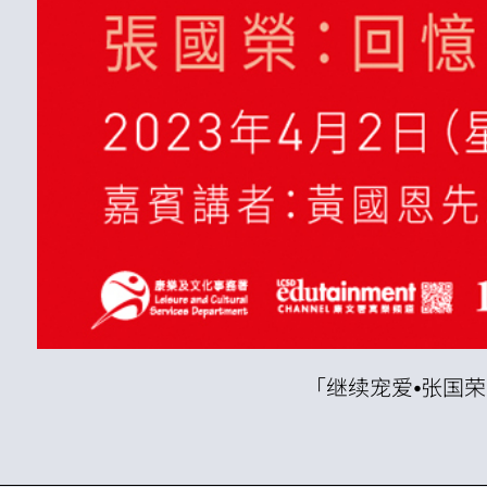
「继续宠爱⦁张国荣