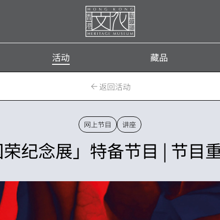
首
页
活动
藏品
返回活动
网上节目
讲座
国荣纪念展」特备节目 | 节目