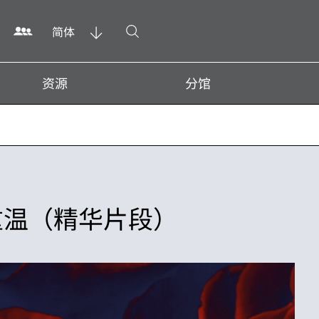
打开搜寻
简体
资源
分馆
重温（精华片段）