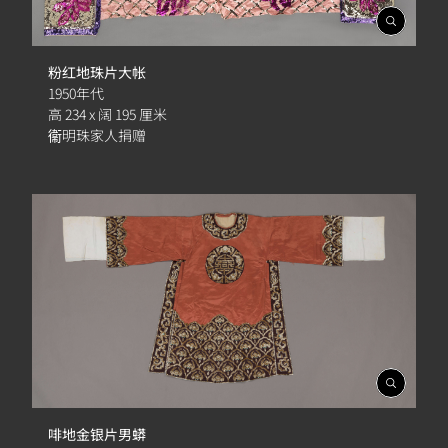
開
啟
相
粉红地珠片大帐
簿
1950年代
高 234 x 阔 195 厘米
衞明珠家人捐赠
開
啟
相
啡地金银片男蟒