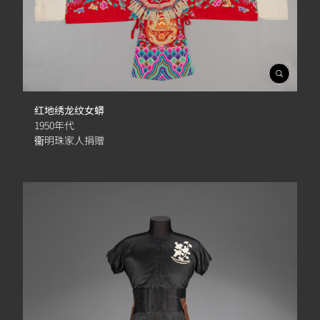
開
啟
相
红地绣龙纹女蟒
簿
1950年代
衞明珠家人捐赠