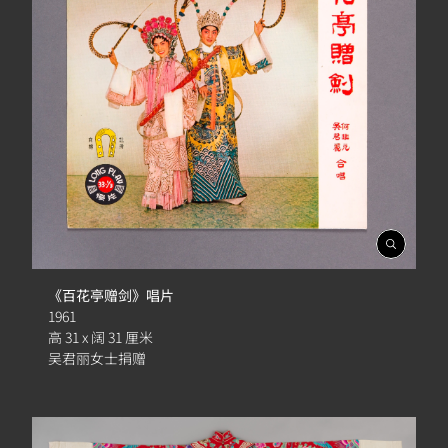
開
啟
相
《百花亭赠剑》唱片
簿
1961
高 31 x 阔 31 厘米
吴君丽女士捐赠