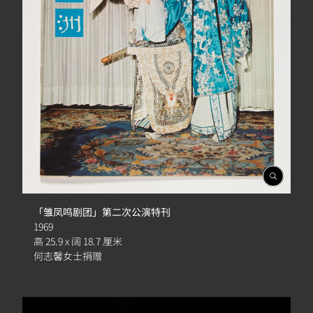
開
啟
相
「雏凤鸣剧团」第二次公演特刊
簿
1969
高 25.9 x 阔 18.7 厘米
何志馨女士捐赠