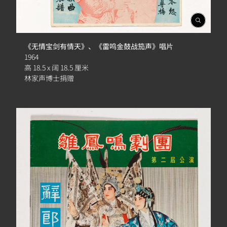
開
啟
相
《无情宝剑有情天》、《雷鸣金鼓战笳声》唱片
簿
1964
高 18.5 x 阔 18.5 厘米
林家声博士捐赠