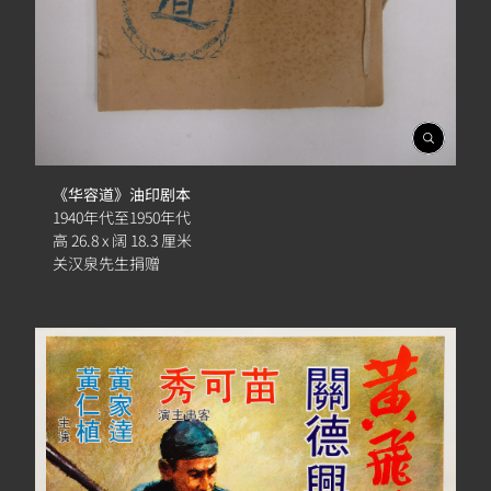
開
啟
相
《华容道》油印剧本
簿
1940年代至1950年代
高 26.8 x 阔 18.3 厘米
关汉泉先生捐赠