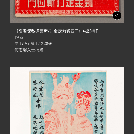
開
啟
相
《高君保私探营房/刘金定力斩四门》电影特刊
簿
1956
高 17.6 x 阔 12.8 厘米
何志馨女士捐赠