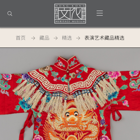
返
回
打开选单
打开搜索
顶
部
首
页
首页
藏品
精选
表演艺术藏品精选