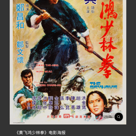
開
啟
相
《黄飞鸿少林拳》电影海报