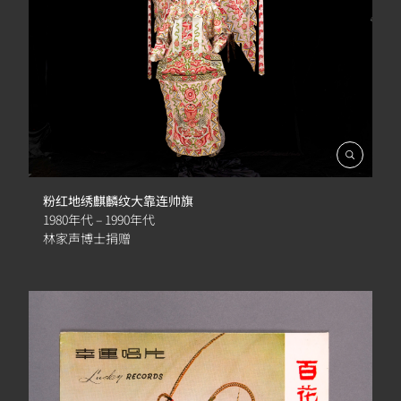
開
啟
相
粉红地绣麒麟纹大靠连帅旗
簿
1980年代 – 1990年代
林家声博士捐赠