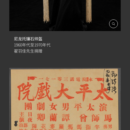
開
啟
相
尼龙托镶石帅盔
簿
1960年代至1970年代
翟羽佳先生捐赠