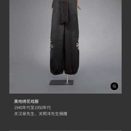
開
啟
相
黑地绣花戏服
簿
1940年代至1950年代
关汉泉先生、关照洋先生捐赠