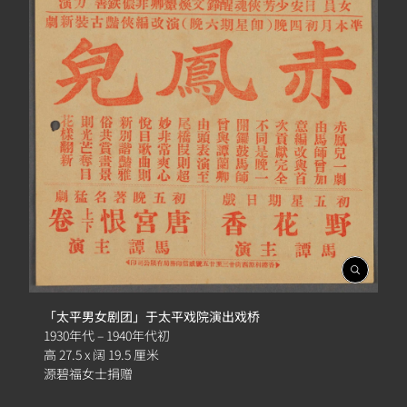
開
啟
相
「太平男女剧团」于太平戏院演出戏桥
簿
1930年代 – 1940年代初
高 27.5 x 阔 19.5 厘米
源碧福女士捐赠