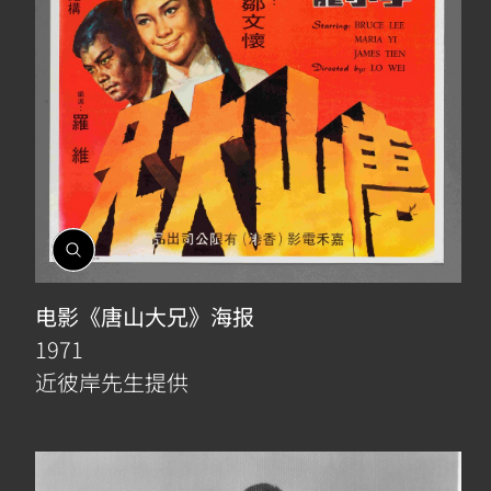
開
啟
相
电影《唐山大兄》海报
簿
1971
近彼岸先生提供