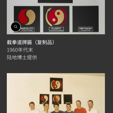
開
啟
相
截拳道牌匾（复制品）
簿
1960年代末
陆地博士提供