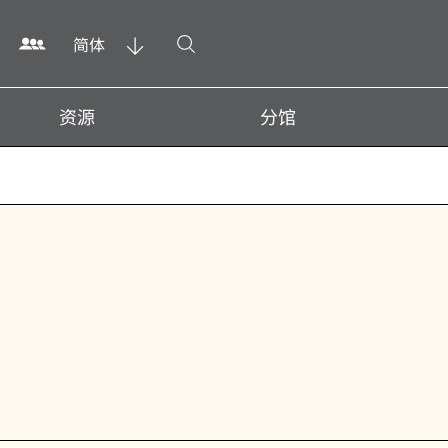
打开搜寻
简体
资源
分馆