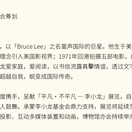
合筹划
镇藩，以「Bruce Lee」之名蜚声国际的巨星。他
理念引入美国影视界；1971年回港拍摄五部电影
龙爱家庭，爱阅读，以书信流露真摰情谊，透过文
超越自我，蜕变成国际传奇。
携手，呈献「平凡•不平凡 — 李小龙」展览，自20
人鼓舞。承蒙李小龙基金会鼎力支持，展览将延续至2
投影、互动多媒体装置和动画，博物馆亦会持续举