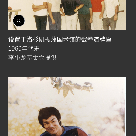
開
啟
相
设置于洛杉矶振藩国术馆的截拳道牌匾
簿
1960年代末
李小龙基金会提供