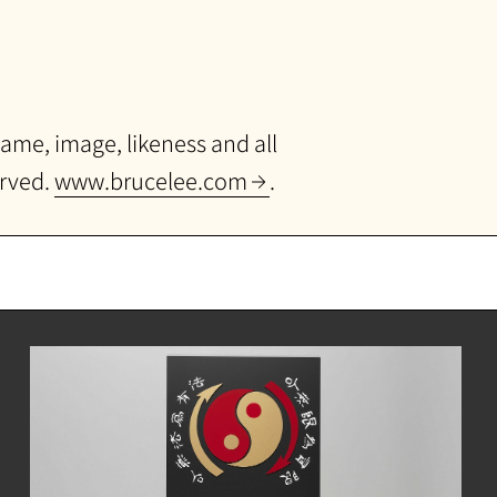
ame, image, likeness and all
erved.
www.brucelee.com
.