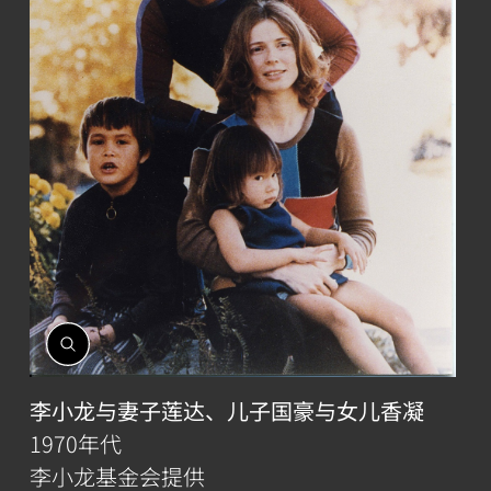
開
啟
相
李小龙与妻子莲达、儿子国豪与女儿香凝
簿
1970年代
李小龙基金会提供