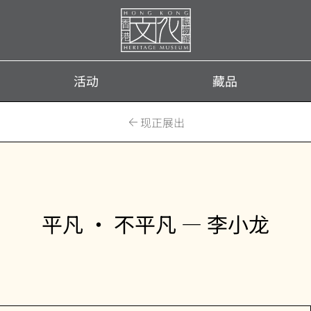
首
页
活动
藏品
现正展出
平凡 • 不平凡 — 李小龙