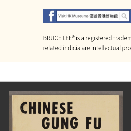
BRUCE LEE® is a registered tradem
related indicia are intellectual pr