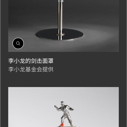
開
啟
相
李小龙的剑击面罩
簿
李小龙基金会提供