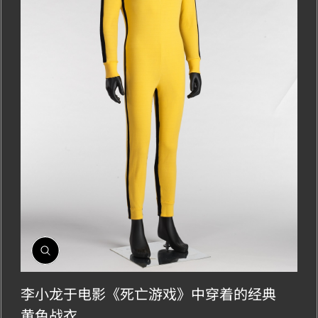
開
啟
相
李小龙于电影《死亡游戏》中穿着的经典
簿
黄色战衣