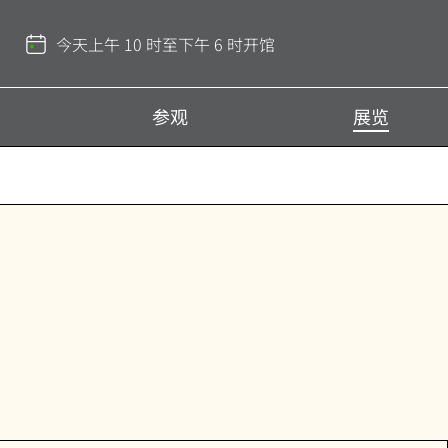
返
回
今天上午 10 时至下午 6 时开馆
顶
部
参观
展览