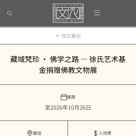
返
回
打开选单
打开搜索
顶
部
首
页
现正展出
藏域梵珍 • 佛学之路 — 徐氏艺术基
金捐赠佛教文物展
展期
至2026年10月26日
展馆
入场费