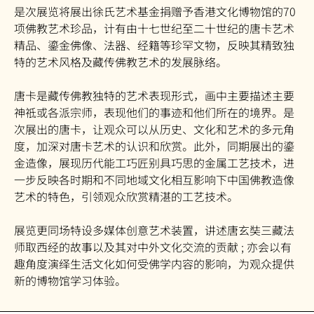
是次展览将展出徐氏艺术基金捐赠予香港文化博物馆的70
项佛教艺术珍品，计有由十七世纪至二十世纪的唐卡艺术
精品、鎏金佛像、法器、经籍等珍罕文物，反映其精致独
特的艺术风格及藏传佛教艺术的发展脉络。
唐卡是藏传佛教独特的艺术表现形式，画中主要描述主要
神祗或各派宗师，表现他们的事迹和他们所在的境界。是
次展出的唐卡，让观众可以从历史、文化和艺术的多元角
度，加深对唐卡艺术的认识和欣赏。此外，同期展出的鎏
金造像，展现历代能工巧匠别具巧思的金属工艺技术，进
一步反映各时期和不同地域文化相互影响下中国佛教造像
艺术的特色，引领观众欣赏精湛的工艺技术。
展览更同场特设多媒体创意艺术装置，讲述唐玄奘三藏法
师取西经的故事以及其对中外文化交流的贡献 ; 亦会以有
趣角度演绎生活文化如何受佛学内容的影响，为观众提供
新的博物馆学习体验。