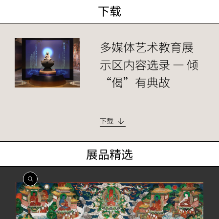
下载
多媒体艺术教育展
示区内容选录 — 倾
“偈”有典故
下载
展品精选
開
開
開
開
開
開
開
開
開
啟
啟
啟
啟
啟
啟
啟
啟
啟
相
相
相
相
相
相
相
相
相
簿
簿
簿
簿
簿
簿
簿
簿
簿