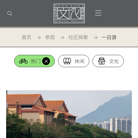
返
回
打开选单
打开搜索
顶
部
首
页
首页
参观
社区探索
一日游
一日游
热门
休闲
文化