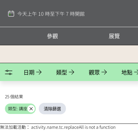
回
到
今天上午 10 時至下午 7 時開館
頂
部
參觀
展覽
活動
日期
類型
觀眾
地點
25 個結果
類型: 講座
清除篩選
取
消
無法加載活動： activity.name.tc.replaceAll is not a function