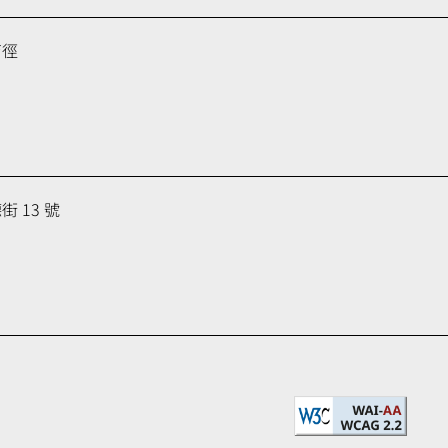
育徑
 13 號