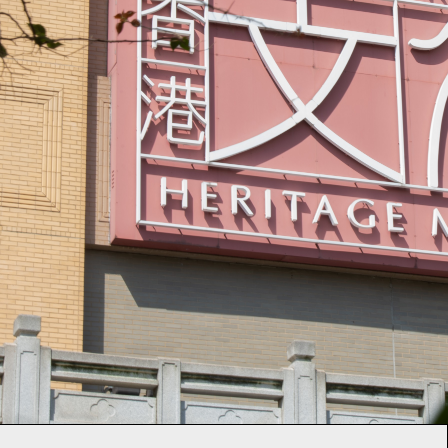
物
館
-
聯
絡
我
們