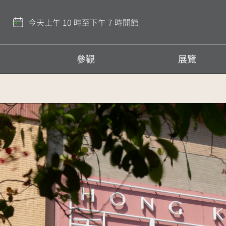
回
到
今天上午 10 時至下午 7 時開館
頂
部
參觀
展覽
香
港
文
化
博