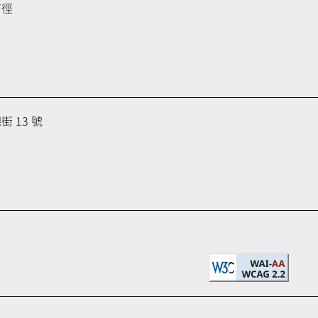
育徑
 13 號