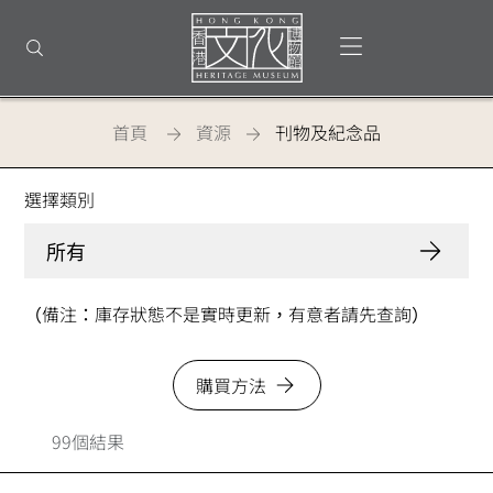
回
到
打開選單
打開搜尋
頂
部
首
頁
首頁
資源
刊物及紀念品
香港文化博物館 - 刊物及紀念品
選擇類別
所有
（備注：庫存狀態不是實時更新，有意者請先查詢）
購買方法
99個結果