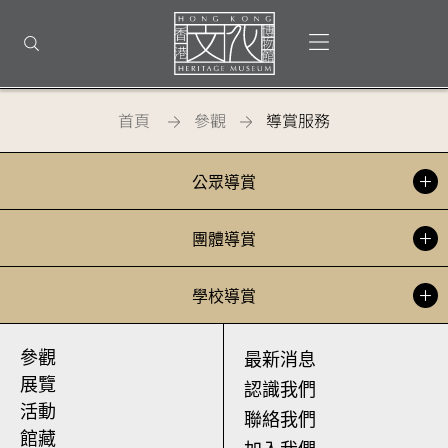
回
到
打開選單
打開搜尋
頂
部
首
頁
首頁
參觀
導賞服務
香
公眾導賞
港
文
團體導賞
化
學校導賞
博
物
參觀
最新消息
館
展覽
認識我們
活動
-
聯絡我們
館藏