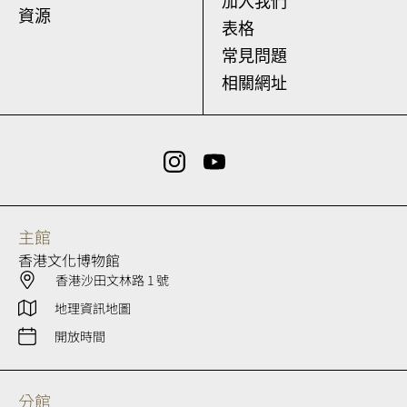
加入我們
導
資源
表格
賞
常見問題
服
相關網址
務
主館
香港文化博物館
香港沙田文林路 1 號
地理資訊地圖
開放時間
分館