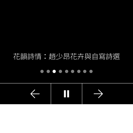
花卉與自寫詩選
詼諧惹笑「丑生王」
上
下
播
一
一
放
張
張
精選展覽