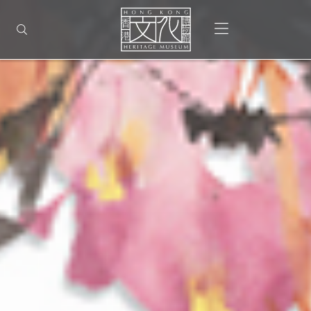
回
香
到
打開選單
打開搜尋
港
頂
部
首
文
頁
化
博
物
館
-
主
頁