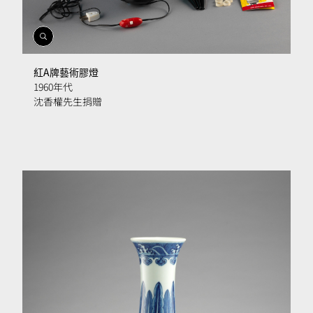
開
啟
相
紅A牌藝術膠燈
簿
1960年代
沈香權先生捐贈