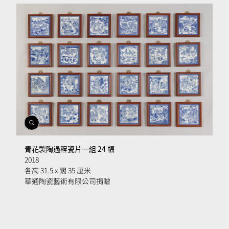
開
啟
相
青花製陶過程瓷片一組 24 幅
簿
2018
各高 31.5 x 闊 35 厘米
華通陶瓷藝術有限公司捐贈