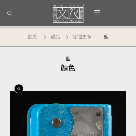
回
到
打開選單
打開搜尋
頂
部
首
頁
首頁
藏品
發掘更多
藍
藍
顏色
開
開
開
啟
啟
啟
相
相
相
簿
簿
簿