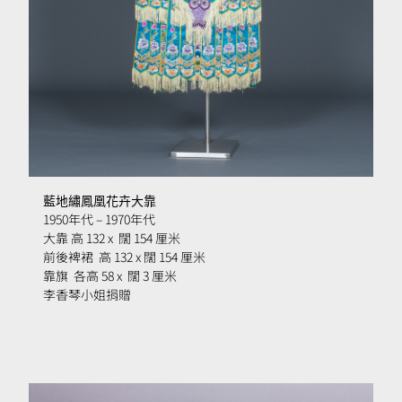
藍地繡鳳凰花卉大靠
1950年代
– 1970
年代
大靠 高 132 x 闊 154 厘米
前後裨裙 高
132 x
闊 154 厘米
靠旗 各高 58 x 闊 3 厘米
李香琴小姐捐贈