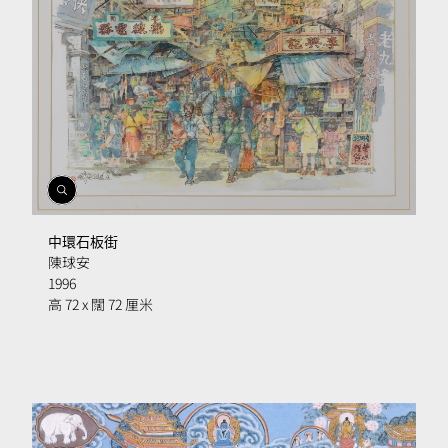
開
啟
相
中環石板街
簿
陳球安
1996
高 72 x 闊 72 厘米