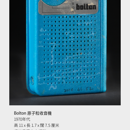
Bolton
原子粒收音機
1970
年代
高
11 x
長
1.7 x
闊
7.5
厘米