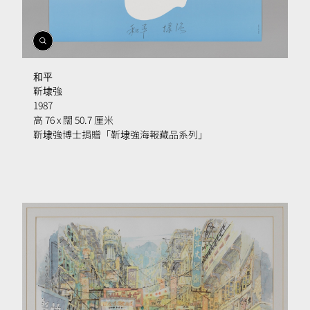
開
啟
相
和平
簿
靳埭強
1987
高 76 x 闊 50.7 厘米
靳埭強博士捐贈「靳埭強海報藏品系列」