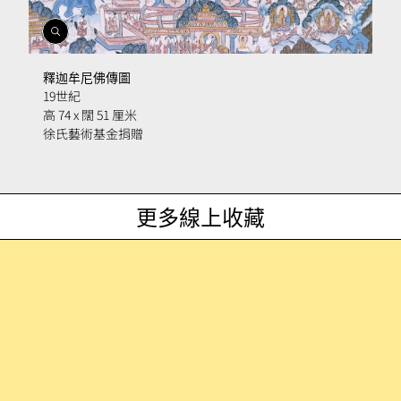
開
啟
相
釋迦牟尼佛傳圖
簿
19世紀
高 74 x 闊 51 厘米
徐氏藝術基金捐贈
更多線上收藏