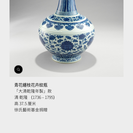
開
啟
相
青花纏枝花卉紋瓶
簿
「大清乾隆年製」款
清 乾隆 （1736 – 1795）
高 37.5 厘米
徐氏藝術基金捐贈