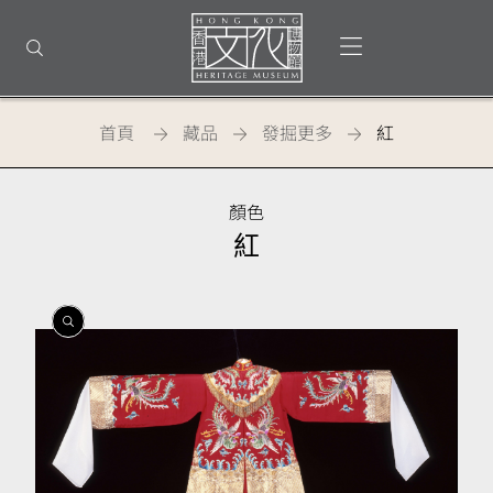
回
到
打開選單
打開搜尋
頂
部
首
頁
首頁
藏品
發掘更多
紅
顏色
紅
開
開
開
啟
啟
啟
相
相
相
簿
簿
簿