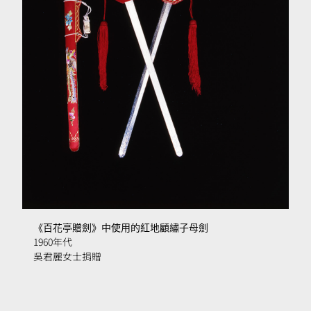
《百花亭贈劍》中使用的紅地顧繡子母劍
1960年代
吳君麗女士捐贈