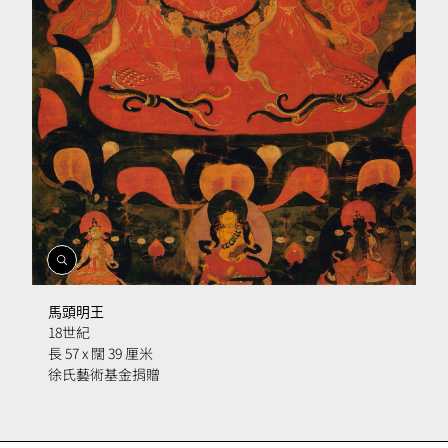
開
啟
相
馬頭明王
簿
18
世紀
長 57 x 闊 39 厘米
徐氏藝術基金捐贈