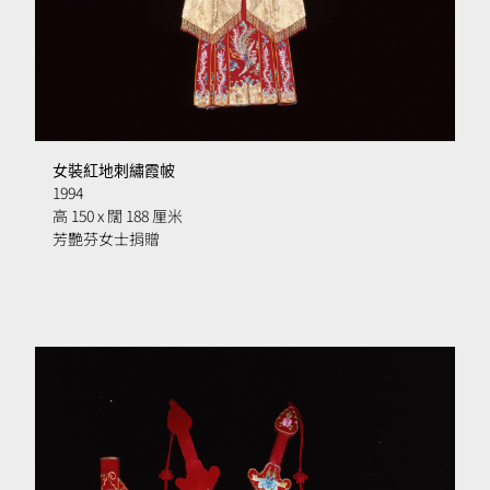
女裝紅地刺繡霞帔
1994
高 150 x 闊 188 厘米
芳艷芬女士捐贈