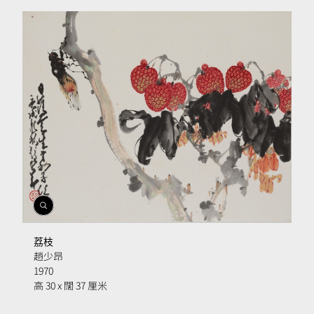
開
啟
相
荔枝
簿
趙少昂
1970
高 30 x 闊 37 厘米