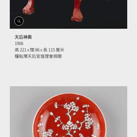
開
啟
相
天后神輿
簿
1906
高 221 x 闊 86 x 長 115 厘米
糧船灣天后宮值理會捐贈