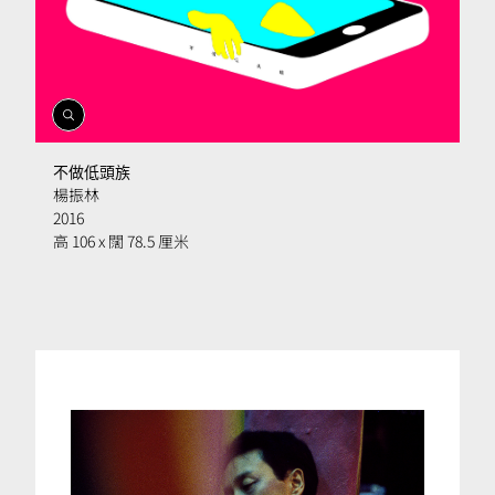
開
啟
相
不做低頭族
簿
楊振林
2016
高 106 x 闊 78.5 厘米