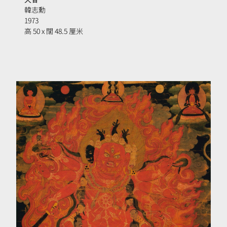
簿
韓志勳
1973
高 50 x 闊 48.5 厘米