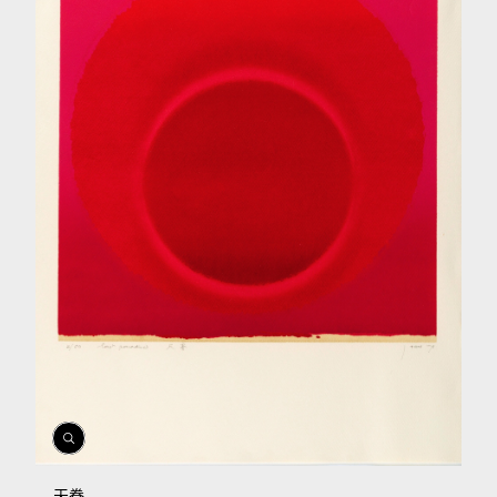
開
啟
相
天眷