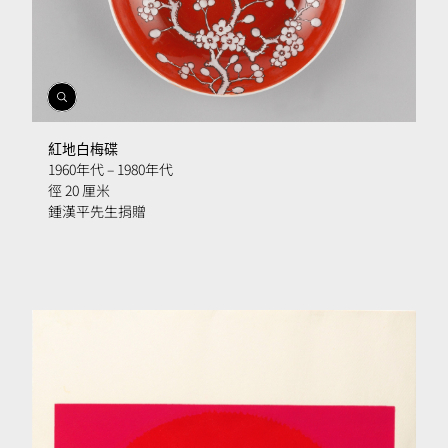
開
啟
相
紅地白梅碟
簿
1960年代
–
1980年代
徑 20 厘米
鍾漢平先生捐贈