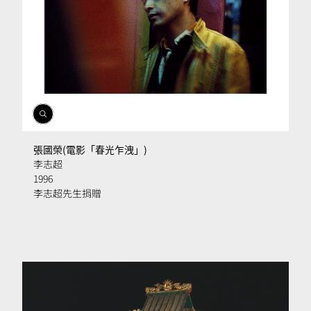
開
啟
相
張國榮(電影「春光乍洩」)
簿
李志超
1996
李志超先生捐贈