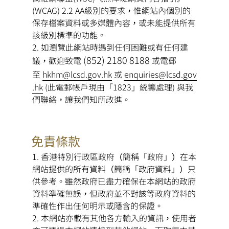
重
(WCAG) 2.2 AA級別的要求，惟網站內個別的
要
保存檔案資料或多媒體內容，或未能提供所有
該級別標準的功能。
告
如瀏覽此網站時遇到任何困難或有任何建
示
(852) 2180 8188
議，歡迎致電
或電郵
至
hkhm@lcsd.gov.hk
或
enquiries@lcsd.gov
.hk
(此電郵帳戶現由「1823」統籌處理) 與我
們聯絡，讓我們知所改進。
免責條款
香港特別行政區政府（簡稱「政府」）在本
網站提供的所有資料（簡稱「政府資料」）只
供參考。雖然政府已盡力確保在本網站的政府
資料準確無誤，但政府並不對該等政府資料的
準確性作出任何明示或隱含的保證。
本網站亦載有其他各方輸入的資訊，使用者