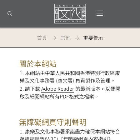
回
到
打開選單
打開搜尋
頂
部
首
頁
首頁
其他
重要告示
香
關於本網站
港
本網站由中華人民共和國香港特別行政區康
文
樂及文化事務署 (康文署) 負責製作及管理。
化
請下載
Adobe Reader
的最新版本，以便開
博
啟及細閱網站所有PDF格式之檔案。
物
館
無障礙網頁守則聲明
-
康樂及文化事務署承諾盡力確保本網站符合
萬維網聯盟(W3C)《無障礙網頁內容指引》