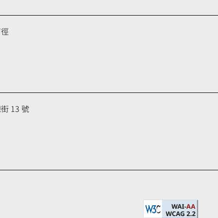
育徑
 13 號