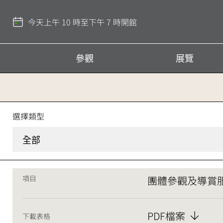
回
到
今天上午 10 時至下午 7 時開館
頂
部
參觀
展覽
香
選擇類型
港
全部
文
項目
團體參觀及導賞服
化
博
PDF檔案
下載表格