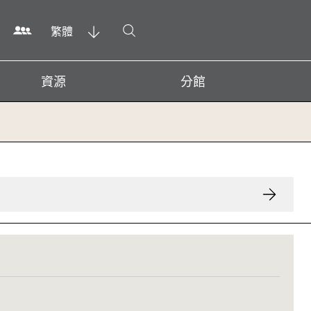
打開搜尋
繁體
資源
分館