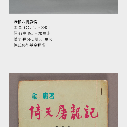
綠釉六博戲俑
東漢（
公元
25 – 220
年
）
俑 各高 19.5 – 20 厘米
博局 長 28 x 闊 35 厘米
徐氏藝術基金捐贈