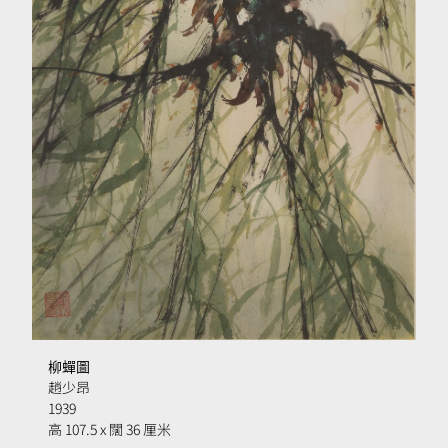
柳蟬圖
趙少昂
1939
高 107.5 x 闊 36 厘米