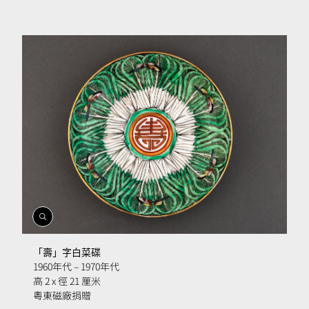
開
啟
相
「壽」字白菜碟
簿
1960年代 – 1970年代
高 2 x 徑 21 厘米
粵東磁廠捐贈