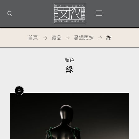
回
到
打開選單
打開搜尋
頂
部
首
頁
首頁
藏品
發掘更多
綠
顏色
綠
開
開
開
啟
啟
啟
相
相
相
簿
簿
簿