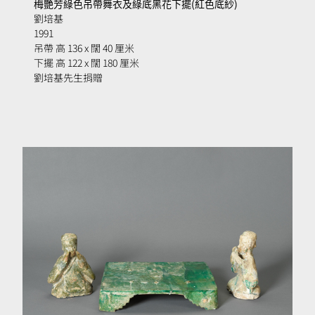
梅艷芳綠色吊帶舞衣及綠底黑花下擺(紅色底紗)
劉培基
1991
吊帶 高 136 x 闊 40 厘米
下擺 高 122 x 闊 180 厘米
劉培基先生捐贈