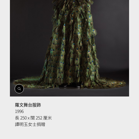
開
啟
相
羅文舞台服飾
簿
1996
長 250 x 闊 252 厘米
譚明玉女士捐贈