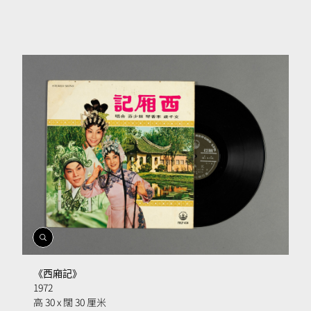
開
啟
相
《西廂記》
簿
1972
高 30 x 闊 30 厘米