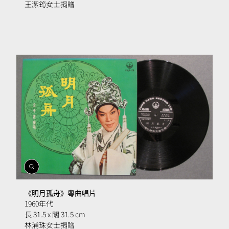
王潔筠女士捐贈
開
啟
相
《明月孤舟》粵曲唱片
簿
1960年代
長 31.5 x 闊 31.5 cm
林浦珠女士捐贈