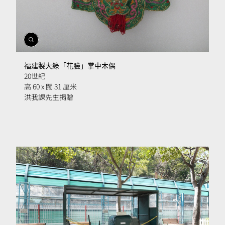
開
啟
相
福建製大綠「花臉」掌中木偶
簿
20世紀
高 60 x 闊 31 厘米
洪我課先生捐贈