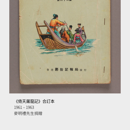
《倚天屠龍記》合訂本
1961 – 1963
麥明禮先生捐贈
開
啟