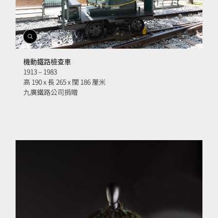
開
啟
相
機動鐵路檢查車
簿
1913 – 1983
高 190 x 長 265 x 闊 186 厘米
九廣鐵路公司捐贈