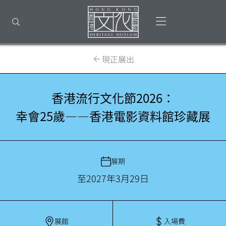
回
到
打開選單
打開搜尋
頂
部
首
頁
現正展出
香港流行文化節2026：
幸會25歲——香港電影資料館珍藏展
展期
至2027年3月29日
展館
入場費