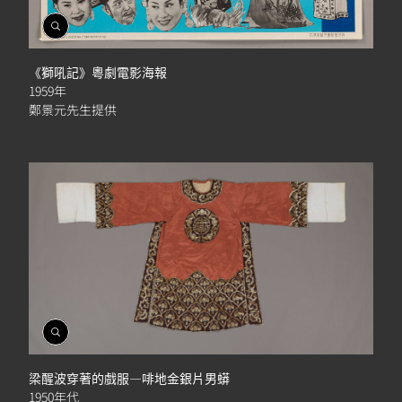
開
啟
相
《獅吼記》粵劇電影海報
簿
1959年
鄭景元先生提供
開
啟
相
梁醒波穿著的戲服—啡地金銀片男蟒
簿
1950年代