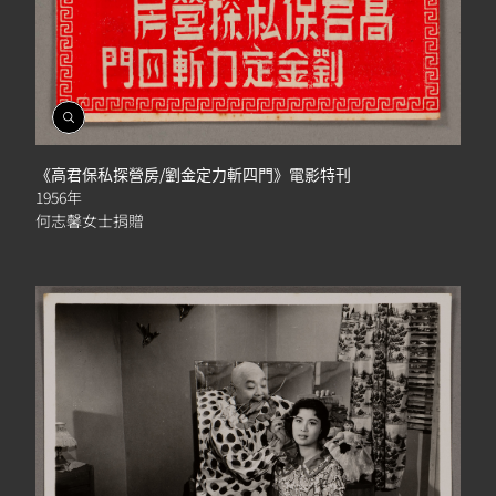
開
啟
相
《高君保私探營房/劉金定力斬四門》電影特刊
簿
1956年
何志馨女士捐贈