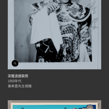
開
啟
相
梁醒波戲裝照
簿
1950年代
黃希雲先生捐贈