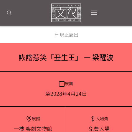
回
到
打開選單
打開搜尋
頂
部
首
頁
現正展出
詼諧惹笑「丑生王」 — 梁醒波
展期
至2028年4月24日
展館
入場費
一樓 粵劇文物館
免費入場