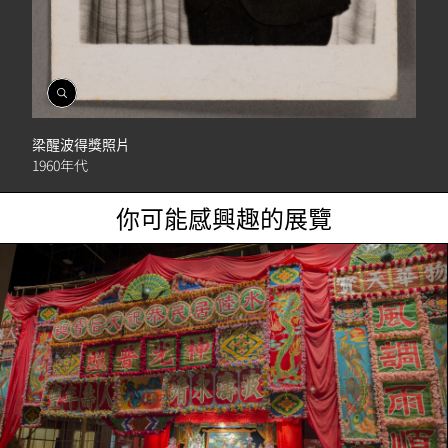
開
啟
相
梁醒波得獎照片
簿
1960年代
你可能感興趣的展覽