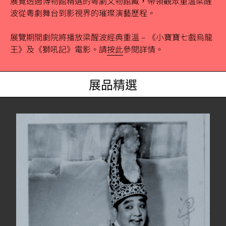
展覽透過博物館精選的粵劇文物館藏，帶領觀眾重溫梁醒
波從粵劇舞台到影視界的璀璨演藝歷程。
展覽期間劇院將播放梁醒波經典重溫
–
《小寶寶七戲烏龍
王》及《獅吼記》電影。請
按此
參閱詳情。
展品精選