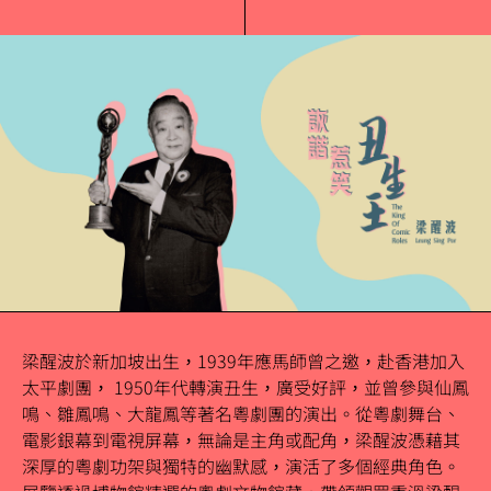
梁醒波於新加坡出生，1939年應馬師曾之邀，赴香港加入
太平劇團， 1950年代轉演丑生，廣受好評，並曾參與仙鳳
鳴、雛鳳鳴、大龍鳳等著名粵劇團的演出。從粵劇舞台、
電影銀幕到電視屏幕，無論是主角或配角，梁醒波憑藉其
深厚的粵劇功架與獨特的幽默感，演活了多個經典角色。