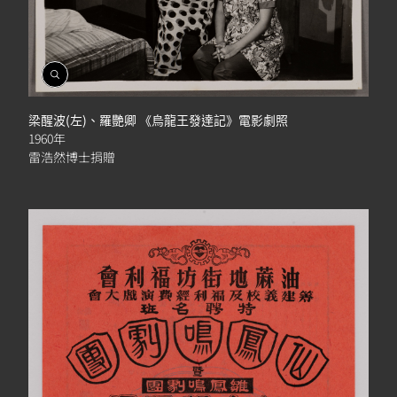
開
啟
相
梁醒波(左)、羅艷卿 《烏龍王發達記》電影劇照
簿
1960年
雷浩然博士捐贈