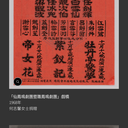
開
啟
相
「仙鳳鳴劇團暨雛鳳鳴劇團」戲橋
簿
1968年
何志馨女士捐贈