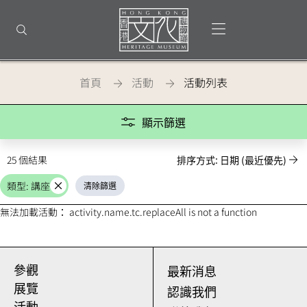
回
到
打開選單
打開搜尋
頂
部
首
頁
首頁
活動
活動列表
活動
顯示篩選
25 個結果
排序方式: 日期 (最近優先)
類型: 講座
清除篩選
取
消
無法加載活動： activity.name.tc.replaceAll is not a function
參觀
最新消息
展覽
認識我們