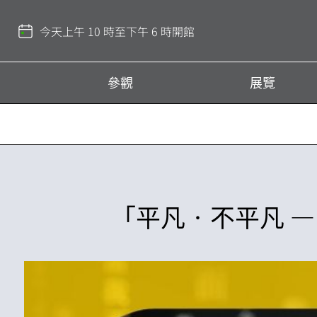
回
到
今天上午 10 時至下午 6 時開館
頂
部
參觀
展覽
「平凡•不平凡 