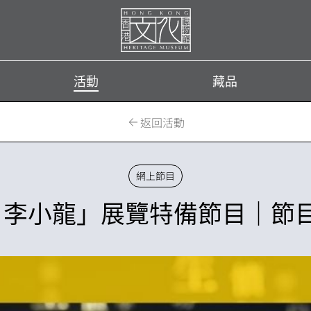
首
頁
活動
藏品
返回活動
網上節目
— 李小龍」展覽特備節目｜節