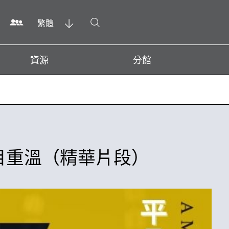
打開搜尋
繁體
資源
分館
目重溫（精華片段）