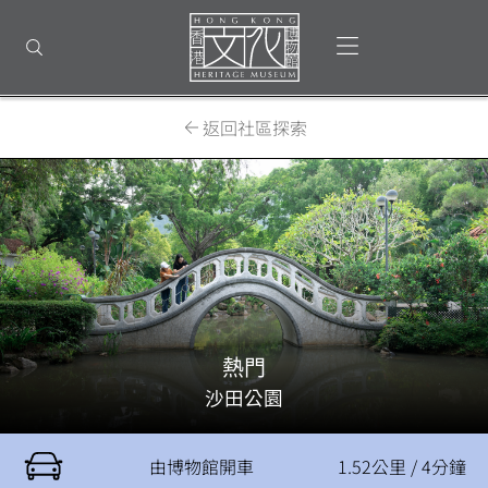
回
到
打開選單
打開搜尋
頂
部
首
頁
返回社區探索
熱門
沙田公園
由博物館開車
1.52公里 / 4分鐘