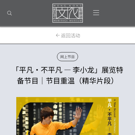
返
回
打开选单
打开搜索
顶
部
首
页
返回活动
网上节目
「平凡•不平凡 — 李小龙」展览特
备节目｜节目重温（精华片段）