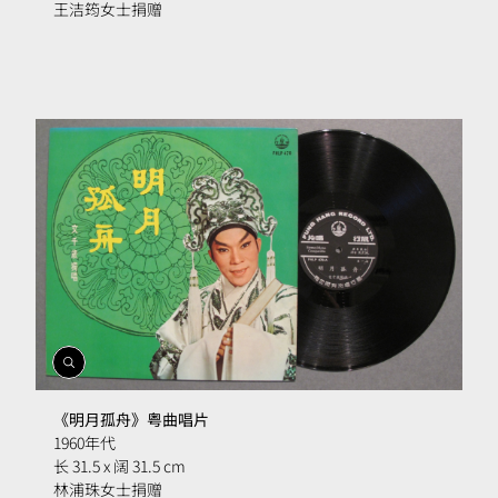
王洁筠女士捐赠
開
啟
相
《明月孤舟》粤曲唱片
簿
1960年代
长 31.5 x 阔 31.5 cm
林浦珠女士捐赠