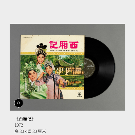
開
啟
相
《西厢记》
簿
1972
高 30 x 阔 30 厘米