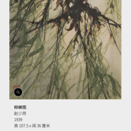
開
啟
相
柳蝉图
簿
赵少昂
1939
高 107.5 x 阔 36 厘米