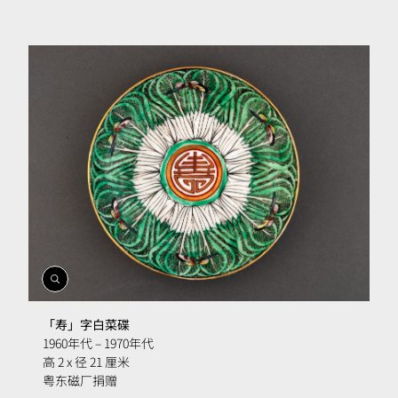
開
啟
相
「寿」字白菜碟
簿
1960年代 – 1970年代
高 2 x 径 21 厘米
粤东磁厂捐赠