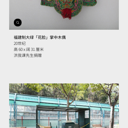
開
啟
相
福建制大绿「花脸」掌中木偶
簿
20世纪
高 60 x 阔 31 厘米
洪我课先生捐赠