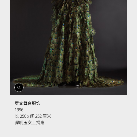
開
啟
相
罗文舞台服饰
簿
1996
长 250 x 阔 252 厘米
谭明玉女士捐赠