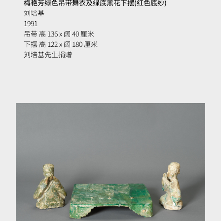
梅艳芳绿色吊带舞衣及绿底黑花下摆(红色底纱)
刘培基
1991
吊带 高 136 x 阔 40 厘米
下摆 高 122 x 阔 180 厘米
刘培基先生捐赠