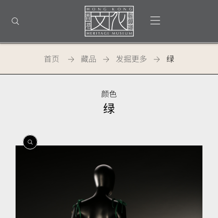
返
回
打开选单
打开搜索
顶
部
首
页
首页
藏品
发掘更多
绿
颜色
绿
開
開
開
啟
啟
啟
相
相
相
簿
簿
簿