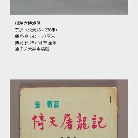
绿釉六博戏俑
东汉（
公元
25 – 220
年
）
俑 各高 19.5 – 20 厘米
博局 长 28 x 阔 35 厘米
徐氏艺术基金捐赠