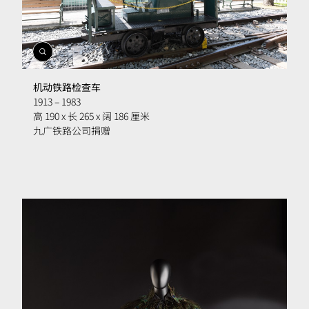
開
啟
相
机动铁路检查车
簿
1913 – 1983
高 190 x 长 265 x 阔 186 厘米
九广铁路公司捐赠