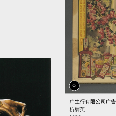
開
啟
相
广生行有限公司广告
簿
杭穉英