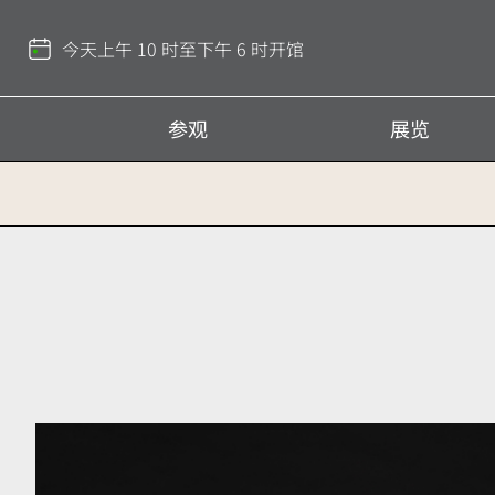
返
回
今天上午 10 时至下午 6 时开馆
顶
部
参观
展览