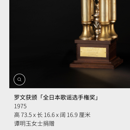
開
啟
相
罗文获颁「
全日本歌谣选手権奖」
簿
1975
高 73.5 x 长 16.6 x 阔 16.9 厘米
谭明玉女士捐赠