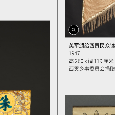
開
啟
相
英军颁给西贡民众锦
簿
1947
高 260 x 阔 119 厘米
西贡乡事委员会捐