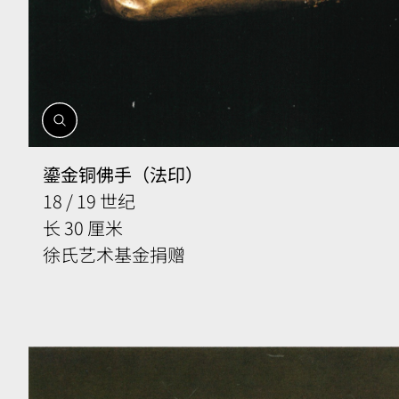
開
啟
相
鎏金铜佛手（法印）
簿
18 / 19 世纪
长 30 厘米
徐氏艺术基金捐赠