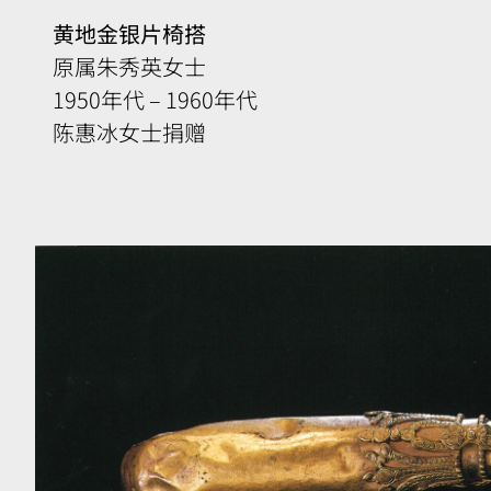
相
黄地金银片椅搭
簿
原属朱秀英女士
1950年代
–
1960年代
陈惠冰女士捐赠