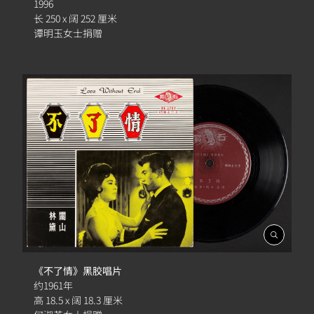
簿
1996
长 250 x 阔 252 厘米
谭明玉女士捐赠
開
啟
相
《不了情》黑胶唱片
簿
约1961年
高 18.5 x 阔 18.3 厘米