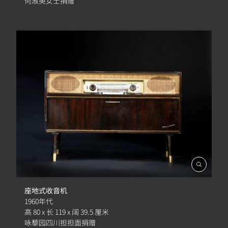
何淑英女士捐赠
開
啟
相
座地式收音机
簿
1960年代
高 80 x 长 119 x 阔 39.5 厘米
咏藜园四川担担面捐赠