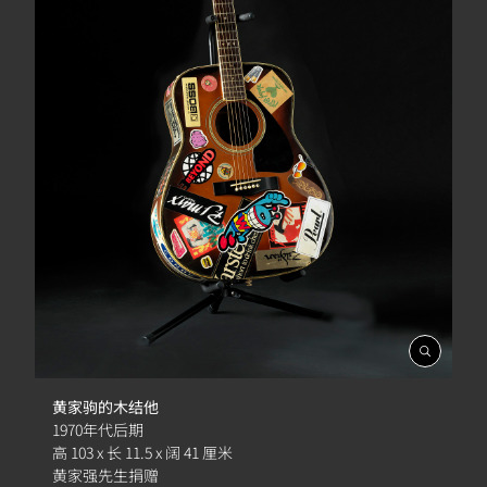
開
啟
相
黄家驹的木结他
簿
1970年代后期
高 103 x 长 11.5 x 阔 41 厘米
黄家强先生捐赠