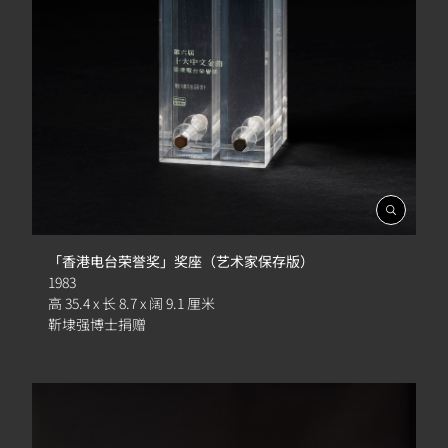
開
啟
相
「香港电台荣誉奖」奖座（艺术家保存版）
簿
1983
高 35.4 x 长 8.7 x 阔 9.1 厘米
靳埭强博士捐赠