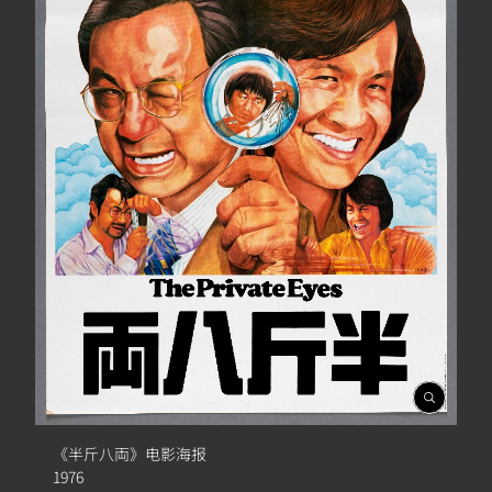
開
啟
相
《半斤八両》电影海报
簿
1976