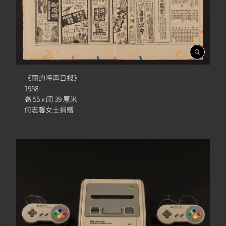
開
啟
相
《丽的呼声日报》
簿
1958
高 55 x 阔 39 厘米
何志馨女士捐赠