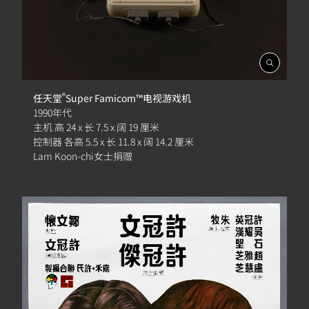
開
啟
相
®
任天堂
Super Famicom™电视游戏机
簿
1990年代
主机 高 24 x 长 7.5 x 阔 19 厘米
控制器 各高 5.5 x 长 11.8 x 阔 14.2 厘米
Lam Koon-chi女士捐赠