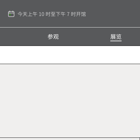
返
回
今天上午 10 时至下午 7 时开馆
顶
部
参观
展览