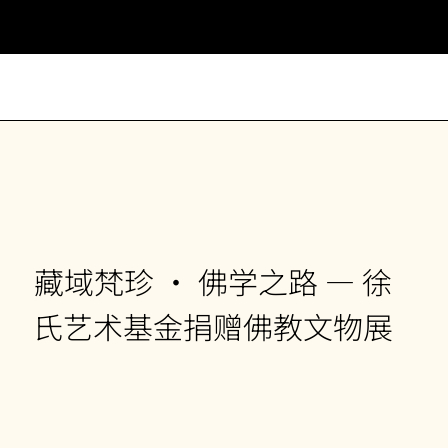
藏域梵珍 • 佛学之路 — 徐
氏艺术基金捐赠佛教文物展