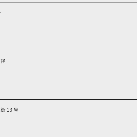
号
育径
 13 号