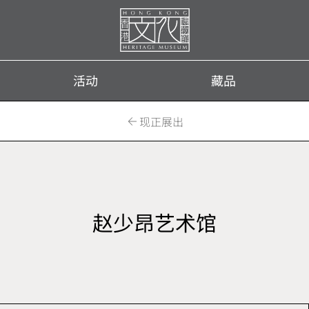
首
页
活动
藏品
现正展出
赵少昂艺术馆