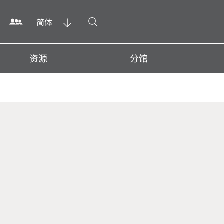
打开搜寻
简体
资源
分馆