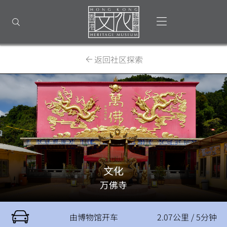
返
回
打开选单
打开搜索
顶
部
首
页
返回社区探索
文化
万佛寺
由博物馆开车
2.07公里 / 5分钟