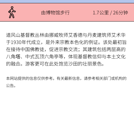
由博物馆步行
1.7公里 / 26分钟
道风山基督教丛林由挪威牧师艾香德与丹麦建筑师艾术华
于1930年代成立，是外来宗教本色化的例证。该处最初旨
在接待中国佛教徒，促进宗教交流；其建筑包括两层高的
八角㙮、中式瓦顶六角亭等，体现基督教信仰与本土文化
的融合。游客更可在此处饱览沙田的壮丽景色。
本网站提供的信息仅供参考。有关最新信息，请参考相关部门或机构的
公告。