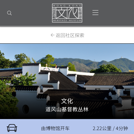
返
回
打开选单
打开搜索
顶
部
首
页
返回社区探索
文化
道风山基督教丛林
由博物馆开车
2.22公里 / 4分钟