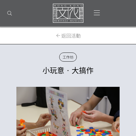
回
到
打開選單
打開搜尋
頂
部
首
頁
返回活動
工作坊
小玩意‧大搞作