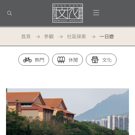
回
到
打開選單
打開搜尋
頂
部
首
頁
首頁
參觀
社區探索
一日遊
一日遊
熱門
休閒
文化