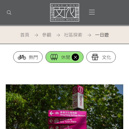
回
到
打開選單
打開搜尋
頂
部
首
頁
首頁
參觀
社區探索
一日遊
一日遊
熱門
休閒
文化