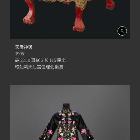
開
啟
相
天后神舆
簿
1906
高 221 x 阔 86 x 长 115 厘米
粮船湾天后宫值理会捐赠