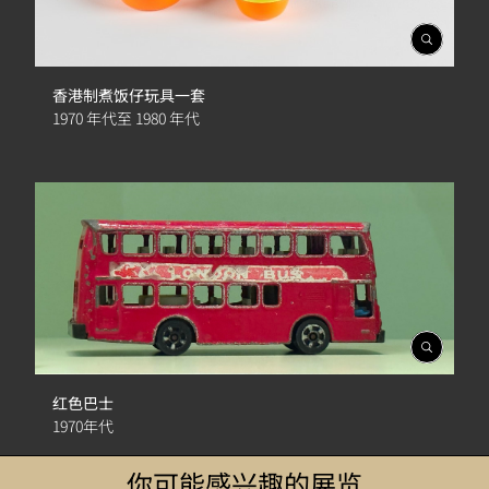
開
啟
相
香港制煮饭仔玩具一套
簿
1970 年代至 1980 年代
開
啟
相
红色巴士
簿
1970年代
你可能感兴趣的展览