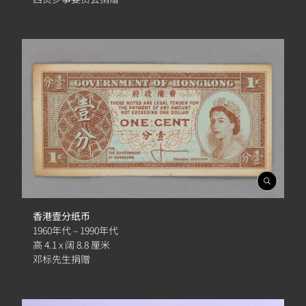
開
啟
相
香港壹分纸币
簿
1960年代 – 1990年代
高 4.1 x 阔 8.8 厘米
邓标先生捐赠