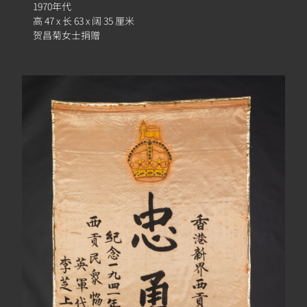
簿
1970年代
高 47 x 长 63 x 阔 35 厘米
贺昌菊女士捐赠