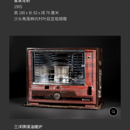
客家花轿
1905
高 180 x 长 82 x 阔 76 厘米
沙头角莲麻坑村叶廷显祖捐赠
開
啟
相
三洋牌煤油暖炉