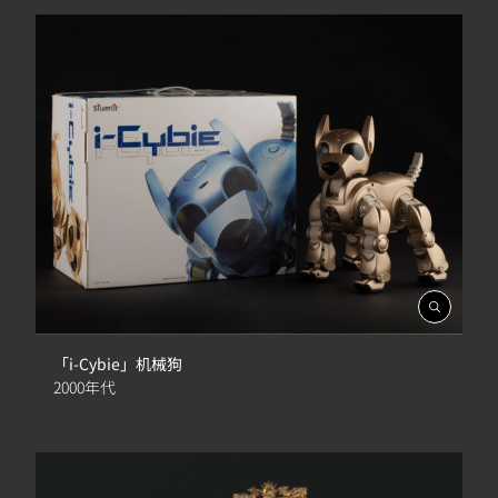
開
啟
相
「i-Cybie」机械狗
簿
2000年代