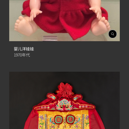
開
啟
相
婴儿洋娃娃
簿
1970年代