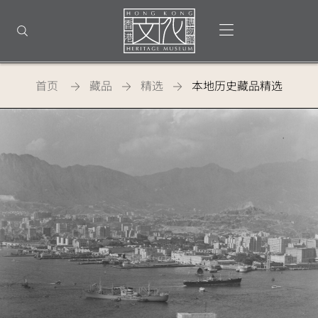
返
回
打开选单
打开搜索
顶
部
首
页
首页
藏品
精选
本地历史藏品精选