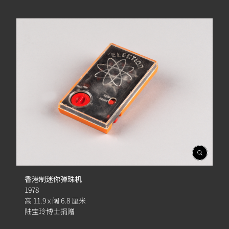
開
啟
相
香港制迷你弹珠机
簿
1978
高 11.9 x 阔 6.8 厘米
陆宝玲博士捐赠