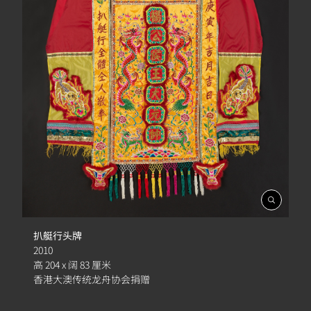
開
啟
相
扒艇行头牌
簿
2010
高 204 x 阔 83 厘米
香港大澳传统龙舟协会捐赠