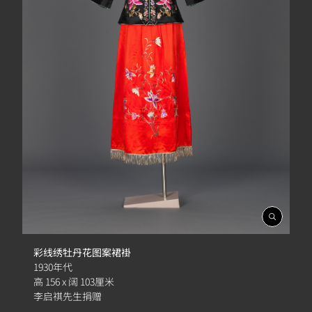
開
啟
相
彩线绣牡丹花图案裙褂
簿
1930年代
高 156 x 阔 103厘米
李启祺先生捐赠