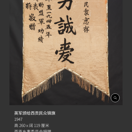
開
啟
相
英军颁给西贡民众锦旗
簿
1947
高 260 x 阔 119 厘米
西贡乡事委员会捐赠