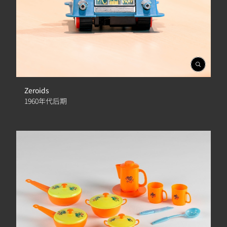
開
啟
相
Zeroids
簿
1960年代后期